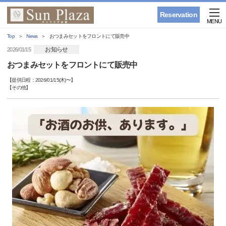
Reservation
MENU
Top
News
おつまみセットをフロントにて販売中
お知らせ
2026/01/15
おつまみセットをフロントにて販売中
【提供日程：
2026/01/15(木)
〜】
【
その他
】