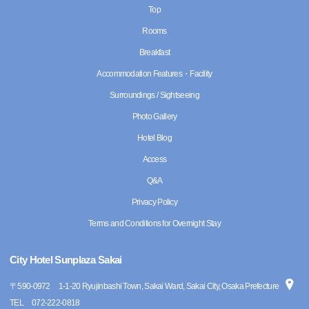
Top
Rooms
Breakfast
Accommodation Features・Facility
Surroundings / Sightseeing
Photo Gallery
Hotel Blog
Access
Q&A
Privacy Policy
Terms and Conditions for Overnight Stay
City Hotel Sunplaza Sakai
〒
590-0972
1-1-20 Ryujinbashi Town, Sakai Ward, Sakai City, Osaka Prefecture
TEL
072-222-0818