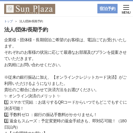
宿泊予約
MENU
トップ
法人/団体/長期予約
法人/団体/長期予約
企業様・団体様・長期宿泊ご希望のお客様は、電話にてお受けいたし
ます。
それぞれのお客様の状況に応じて最適なお部屋及びプランを提案させ
ていただきます。
お気軽にお問い合わせください。
※従来の銀行振込に加え、【オンラインクレジットカード決済】がご
利用いただけるようになりました。
貴社のご都合に合わせて決済方法をお選びください。
✨ オンライン決済のメリット ✨
1️⃣ スマホで完結 ：お送りするQRコードからいつでもどこでもすぐに
決済可能！
2️⃣ 手数料ゼロ ：銀行の振込手数料がかかりません！
3️⃣ 返金もスムーズ：予定変更時の返金手続きも、即対応可能！（180
日以内）