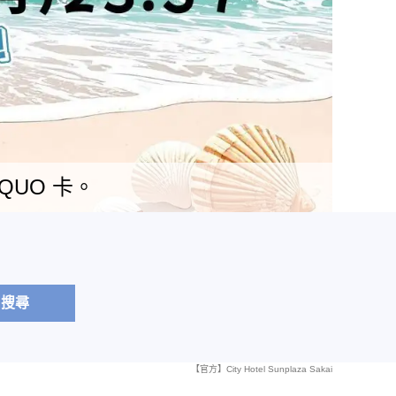
 QUO 卡。
搜尋
【官方】City Hotel Sunplaza Sakai