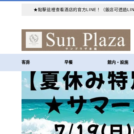
★點擊這裡查看酒店的官方LINE！（飯店可透過LINE 
客房
早餐
館内・設施