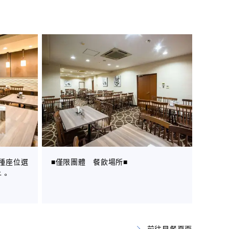
種座位選
■僅限團體 餐飲場所■
子。