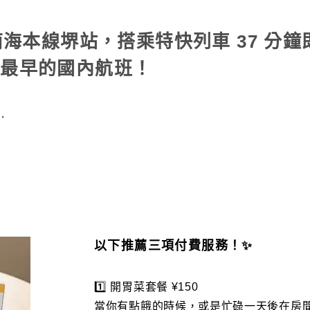
南海本線堺站，搭乘特快列車 37 分
上最早的國內航班！
…
驗
以下推薦三項付費服務！✨
1️⃣ 開胃菜套餐 ¥150
當你有點餓的時候，或是忙碌一天後在房間