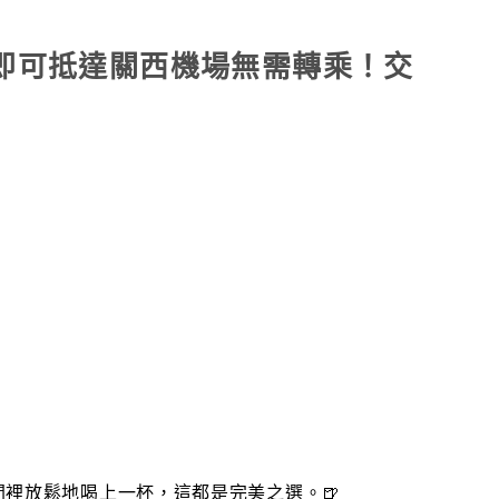
鐘即可抵達關西機場無需轉乘！交
裡放鬆地喝上一杯，這都是完美之選。🍺